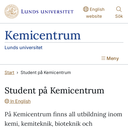
Hoppa till huvudinnehåll
Hoppa till huvudinnehåll
English
website
Sök
Kemicentrum
Lunds universitet
Meny
Start
Student på Kemicentrum
Student på Kemicentrum
In English
På Kemicentrum finns all utbildning inom
kemi, kemiteknik, bioteknik och